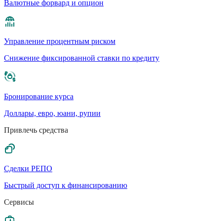
Валютные форвард и опцион
Управление процентным риском
Cнижение фиксированной ставки по кредиту
Бронирование курса
Доллары, евро, юани, рупии
Привлечь средства
Сделки РЕПО
Быстрый доступ к финансированию
Сервисы