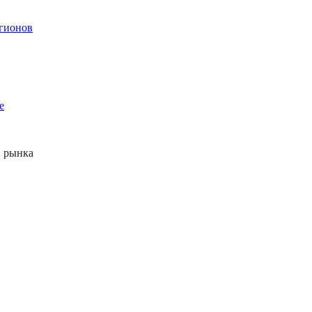
егионов
е
 рынка