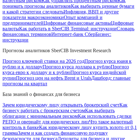
валютным риском
Как управлять процентным риском
Как
понимать прогнозы аналитиков
Как выбирать ценные бумаги
и какой стратегии следовать
Инфляция, ВВП и другие
показатели макроэкономики
Опыт компаний и
предпринимателей
Цифровые финансовые активы
Цифровые
валюты
Как работать в SberCIB Terminal: инструкции
Словарь
финансовых терминов
Интернет-банк СберБизнес:
инструкции
Прогнозы аналитиков SberCIB Investment Research
Прогноз ключевой ставки на 2026 год
Прогноз курса юаня к
рублю и к доллару
Прогноз курса доллара к рублю
Прогноз
курса евро к доллару и к рублю
Прогноз курса индийской
рупии
Прогноз цен на нефть Brent и Urals
Дашборд: главные
прогнозы на квартал
База знаний о финансах для бизнеса
Зачем юридическому лицу открывать брокерский счет
Как
бизнесу работать с брокерским счетом
Как выбирать
облигации с минимальным риском
Как использовать сделки
РЕПО и овернайт для юридических лиц
Что такое валютный
контроль в банке
Как юридическому лицу купить золото от 0,1
грамма
Зачем и как создать финансовую подушку
безопасности для бизнеса
Депозиты для бизнеса и другие