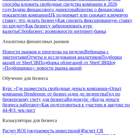
способы вложить свободные средства компании в 2026
году
Задачи финансового директора
Коротко о финансовых
показателях компании
ЦБ поднимает или снижает ключевую
ставку: что делать бизнесу
Как снизить фиксированную ставку
по кредиту
Как бизнесу забронировать курс
валюты
СберБизнес: возможности интернет-банка
Аналитика финансовых рынков
Новости рынков и прогнозы на неделю
Вебинары с
эмитентами
Отчеты и исследования аналитиков
Подборки
акций от SberCIB
Подборка облигаций от SberCIB
Шоу
«Подборщики»: новости рынка акций
Обучение для бизнеса
Курс «Где разместить свободные деньги компании»
Опыт
компании Henderson: от бизнес-идеи до лидерства
Гид по
брокерскому счету для бизнеса
Видеокурс «Когда деньги
бизнеса работают»
Как подготовиться к участию в закупке по
44-ФЗ: чек-лист
Калькуляторы для бизнеса
Расчет ROI (окупаемость инвестиций)
Расчет CR