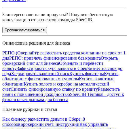
Заинтересовали наши продукты? Получите бесплатную
консультацию от экспертов команды SberCIB.
Проконсультироваться
Финансовые решения для бизнеса
РЕПО (Овернайт): разместить средства компании на срок от 1
дня
РЕПО: привлечь финансирование без кредита
Открыть
брокерский счет для бизнеса
Обменять и перевести
валюту
Зафиксировать курс валюты в СберБизнес на срок до
года
Хеджировать валютный риск
Купить флоатеры
Купить
облигации с фиксированным купоном
Купить валютные
облигации
Купить золото и серебро на металлический
счет
Снизить фиксированную ставку по кредиту
Разместить
юани с повышенной доходностью
SberCIB Terminal - доступ к
финансовым рынкам для бизнеса
Полезные рубрики и статьи
Как бизнесу разместить деньги в Сбере: 8
способов
Брокерский счет: инструкции
Как управлять