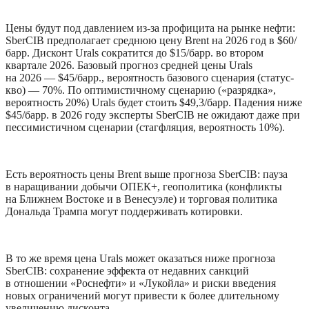
Цены будут под давлением из-за профицита на рынке нефти: 
SberCIB предполагает среднюю цену Brent на 2026 год в $60/
барр. Дисконт Urals сократится до $15/барр. во втором 
квартале 2026. Базовый прогноз средней цены Urals 
на 2026 — $45/барр., вероятность базового сценария (статус-
кво) — 70%. По оптимистичному сценарию («разрядка», 
вероятность 20%) Urals будет стоить $49,3/барр. Падения ниже 
$45/барр. в 2026 году эксперты SberCIB не ожидают даже при 
пессимистичном сценарии (стагфляция, вероятность 10%).
Есть вероятность цены Brent выше прогноза SberCIB: пауза 
в наращивании добычи ОПЕК+, геополитика (конфликты 
на Ближнем Востоке и в Венесуэле) и торговая политика 
Дональда Трампа могут поддерживать котировки.
В то же время цена Urals может оказаться ниже прогноза 
SberCIB: сохранение эффекта от недавних санкций 
в отношении «Роснефти» и «Лукойла» и риски введения 
новых ограничений могут привести к более длительному 
увеличению дисконта.