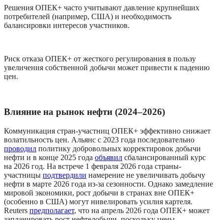
Решения ОПЕК+ часто учитывают давление крупнейших 
потребителей (например, США) и необходимость 
балансировки интересов участников.
Риск отказа ОПЕК+ от жесткого регулирования в пользу 
увеличения собственной добычи может привести к падению 
цен.
Влияние на рынок нефти (2024–2026)
Коммуникация стран-участниц ОПЕК+ эффективно снижает 
волатильность цен. Альянс с 2023 года последовательно 
проводил
 политику добровольных корректировок добычи 
нефти и в конце 2025 года 
объявил
 сбалансированный курс 
на 2026 год. На встрече 1 февраля 2026 года страны-
участницы 
подтвердили
 намерение не увеличивать добычу 
нефти в марте 2026 года из-за сезонности. Однако замедление 
мировой экономики, рост добычи в странах вне ОПЕК+ 
(особенно в США) могут нивелировать усилия картеля. 
Reuters 
предполагает
, что на апрель 2026 года ОПЕК+ может 
запланировать рост нефтедобычи, поскольку цены 