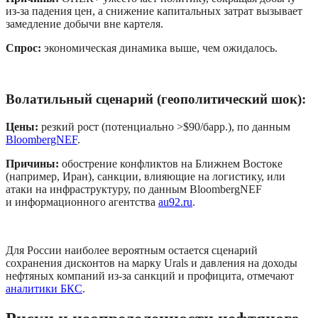
из-за падения цен, а снижение капитальных затрат вызывает 
замедление добычи вне картеля.
Спрос: 
экономическая динамика выше, чем ожидалось.
Волатильный сценарий (геополитический шок):
Цены: 
резкий рост (потенциально >$90/барр.), по данным 
BloombergNEF
.
Причины: 
обострение конфликтов на Ближнем Востоке 
(например, Иран), санкции, влияющие на логистику, или 
атаки на инфраструктуру, по данным BloombergNEF 
и информационного агентства 
au92.ru
.
Для России наиболее вероятным остается сценарий 
сохранения дисконтов на марку Urals и давления на доходы 
нефтяных компаний из-за санкций и профицита, отмечают 
аналитики БКС
.