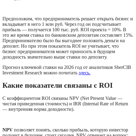
Предположим, что предприниматель решает открыть бизнес и 
вкладывает в него 1 млн руб. Через год он подсчитывает 
прибыль — получается 100 тыс. руб. ROI проекта = 10%. В 
это же время ставка по банковским депозитам составляет 15%. 
Предпринимателю было бы выгоднее положить деньги на 
депозит. Но при этом показатель ROI не учитывает, что 
бизнес предпринимателя может приносить в будущем 
доходность значительно выше ставки по депозиту.   
Прогноз ключевой ставки на 2026 год от аналитиков SberCIB 
Investment Research можно почитать 
здесь.
Какие показатели связаны с ROI
С коэффициентом ROI связаны NPV (Net Present Value — 
чистая приведенная стоимость) и IRR (Internal Rate of Return 
— внутренняя норма доходности).
NPV
 позволяет понять, сколько прибыль, которую инвестор 
получит в будущем, стоит сегодня. NPV отвечает на вопрос: 