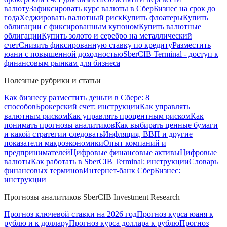
валюту
Зафиксировать курс валюты в СберБизнес на срок до
года
Хеджировать валютный риск
Купить флоатеры
Купить
облигации с фиксированным купоном
Купить валютные
облигации
Купить золото и серебро на металлический
счет
Снизить фиксированную ставку по кредиту
Разместить
юани с повышенной доходностью
SberCIB Terminal - доступ к
финансовым рынкам для бизнеса
Полезные рубрики и статьи
Как бизнесу разместить деньги в Сбере: 8
способов
Брокерский счет: инструкции
Как управлять
валютным риском
Как управлять процентным риском
Как
понимать прогнозы аналитиков
Как выбирать ценные бумаги
и какой стратегии следовать
Инфляция, ВВП и другие
показатели макроэкономики
Опыт компаний и
предпринимателей
Цифровые финансовые активы
Цифровые
валюты
Как работать в SberCIB Terminal: инструкции
Словарь
финансовых терминов
Интернет-банк СберБизнес:
инструкции
Прогнозы аналитиков SberCIB Investment Research
Прогноз ключевой ставки на 2026 год
Прогноз курса юаня к
рублю и к доллару
Прогноз курса доллара к рублю
Прогноз