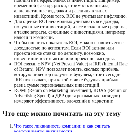
повлиять на эффективность инвестиций. Например, 
временной фактор, риски, стоимость капитала, 
альтернативные издержки и различия в типах 
инвестиций. Кроме того, ROI не учитывает инфляцию.
Для оценки ROI необходимо учитывать все доходы, 
полученные от инвестиций, и все вложенные средства, 
а также затраты, связанные с инвестициями, например 
налоги и комиссии.
Чтобы оценить показатель ROI, можно сравнить его с 
доходностью по депозитам. Если ROI актива или 
проекта ниже ставки по депозиту, возможно, 
инвестиции в этот актив или проект не выгодны. 
ROI связан с NPV (Net Present Value) и IRR (Internal Rate 
of Return). NPV позволяет понять, сколько прибыль, 
которую инвестор получит в будущем, стоит сегодня. 
IRR показывает, при какой ставке будущая прибыль 
равна сумме первоначальных инвестиций.
ROMI (Return on Marketing Investment), ROAS (Return on 
Advertising Spend) и ДРР (доля рекламных расходов) 
измеряют эффективность вложений в маркетинг.
Что еще можно почитать на эту тему
Что такое ликвидность компании и как считать 
коэффициенты ликвидности