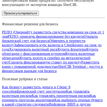
Заинтересовали наши продукты? Получите бесплатную
консультацию от экспертов команды SberCIB.
Проконсультироваться
Финансовые решения для бизнеса
РЕПО (Овернайт): разместить средства компании на срок от 1
дня
РЕПО: привлечь финансирование без кредита
Открыть
брокерский счет для бизнеса
Обменять и перевести
валюту
Зафиксировать курс валюты в СберБизнес на срок до
года
Хеджировать валютный риск
Купить флоатеры
Купить
облигации с фиксированным купоном
Купить валютные
облигации
Купить золото и серебро на металлический
счет
Снизить фиксированную ставку по кредиту
Разместить
юани с повышенной доходностью
SberCIB Terminal - доступ к
финансовым рынкам для бизнеса
Полезные рубрики и статьи
Как бизнесу разместить деньги в Сбере: 8
способов
Брокерский счет: инструкции
Как управлять
валютным риском
Как управлять процентным риском
Как
понимать прогнозы аналитиков
Как выбирать ценные бумаги
и какой стратегии следовать
Инфляция, ВВП и другие