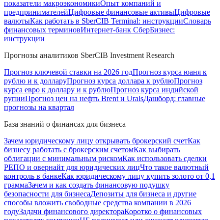
показатели макроэкономики
Опыт компаний и
предпринимателей
Цифровые финансовые активы
Цифровые
валюты
Как работать в SberCIB Terminal: инструкции
Словарь
финансовых терминов
Интернет-банк СберБизнес:
инструкции
Прогнозы аналитиков SberCIB Investment Research
Прогноз ключевой ставки на 2026 год
Прогноз курса юаня к
рублю и к доллару
Прогноз курса доллара к рублю
Прогноз
курса евро к доллару и к рублю
Прогноз курса индийской
рупии
Прогноз цен на нефть Brent и Urals
Дашборд: главные
прогнозы на квартал
База знаний о финансах для бизнеса
Зачем юридическому лицу открывать брокерский счет
Как
бизнесу работать с брокерским счетом
Как выбирать
облигации с минимальным риском
Как использовать сделки
РЕПО и овернайт для юридических лиц
Что такое валютный
контроль в банке
Как юридическому лицу купить золото от 0,1
грамма
Зачем и как создать финансовую подушку
безопасности для бизнеса
Депозиты для бизнеса и другие
способы вложить свободные средства компании в 2026
году
Задачи финансового директора
Коротко о финансовых