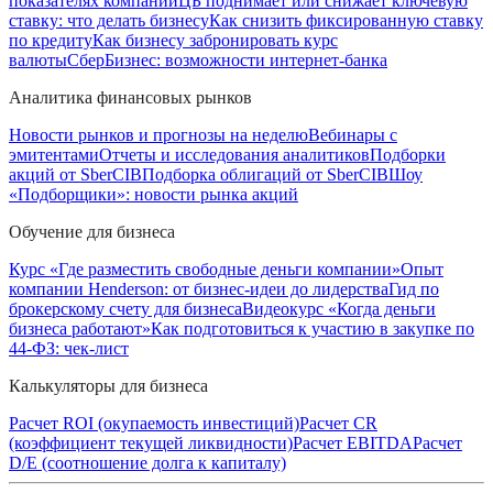
показателях компании
ЦБ поднимает или снижает ключевую
ставку: что делать бизнесу
Как снизить фиксированную ставку
по кредиту
Как бизнесу забронировать курс
валюты
СберБизнес: возможности интернет-банка
Аналитика финансовых рынков
Новости рынков и прогнозы на неделю
Вебинары с
эмитентами
Отчеты и исследования аналитиков
Подборки
акций от SberCIB
Подборка облигаций от SberCIB
Шоу
«Подборщики»: новости рынка акций
Обучение для бизнеса
Курс «Где разместить свободные деньги компании»
Опыт
компании Henderson: от бизнес-идеи до лидерства
Гид по
брокерскому счету для бизнеса
Видеокурс «Когда деньги
бизнеса работают»
Как подготовиться к участию в закупке по
44-ФЗ: чек-лист
Калькуляторы для бизнеса
Расчет ROI (окупаемость инвестиций)
Расчет CR
(коэффициент текущей ликвидности)
Расчет EBITDA
Расчет
D/E (соотношение долга к капиталу)