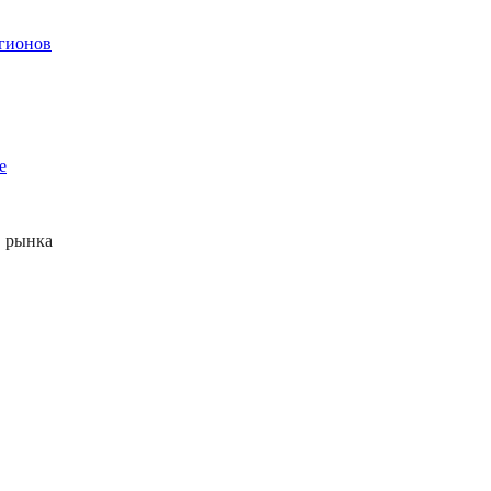
егионов
е
 рынка