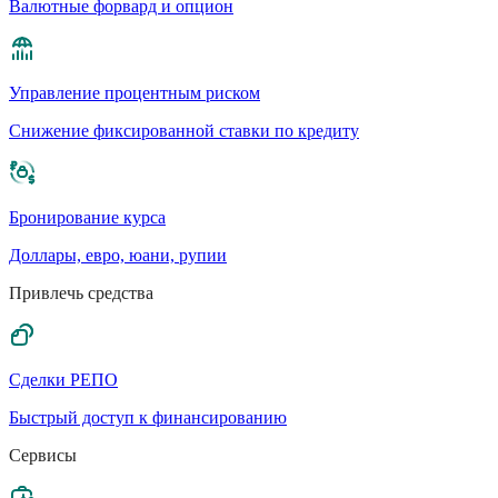
Валютные форвард и опцион
Управление процентным риском
Cнижение фиксированной ставки по кредиту
Бронирование курса
Доллары, евро, юани, рупии
Привлечь средства
Сделки РЕПО
Быстрый доступ к финансированию
Сервисы