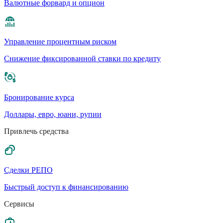
Валютные форвард и опцион
Управление процентным риском
Cнижение фиксированной ставки по кредиту
Бронирование курса
Доллары, евро, юани, рупии
Привлечь средства
Сделки РЕПО
Быстрый доступ к финансированию
Сервисы