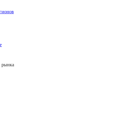
егионов
е
 рынка