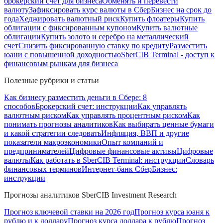
брокерский счет для бизнеса
Обменять и перевести
валюту
Зафиксировать курс валюты в СберБизнес на срок до
года
Хеджировать валютный риск
Купить флоатеры
Купить
облигации с фиксированным купоном
Купить валютные
облигации
Купить золото и серебро на металлический
счет
Снизить фиксированную ставку по кредиту
Разместить
юани с повышенной доходностью
SberCIB Terminal - доступ к
финансовым рынкам для бизнеса
Полезные рубрики и статьи
Как бизнесу разместить деньги в Сбере: 8
способов
Брокерский счет: инструкции
Как управлять
валютным риском
Как управлять процентным риском
Как
понимать прогнозы аналитиков
Как выбирать ценные бумаги
и какой стратегии следовать
Инфляция, ВВП и другие
показатели макроэкономики
Опыт компаний и
предпринимателей
Цифровые финансовые активы
Цифровые
валюты
Как работать в SberCIB Terminal: инструкции
Словарь
финансовых терминов
Интернет-банк СберБизнес:
инструкции
Прогнозы аналитиков SberCIB Investment Research
Прогноз ключевой ставки на 2026 год
Прогноз курса юаня к
рублю и к доллару
Прогноз курса доллара к рублю
Прогноз