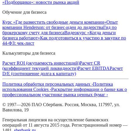
«Подборщики»: новости рынка акций
Обучение для бизнеса
Курс «Где разместить свободные деньги компании»
Опыт
компании Henderson: от бизнес-идеи до лидерства
Гид по
брокерскому счету для бизнеса
Видеокурс «Когда деньги
бизнеса работают»
Как подготовиться к участию в закупке по
44-ФЗ: чек-лист
Калькуляторы для бизнеса
Расчет ROI (окупаемость инвестиций)
Расчет CR
(коэффициент текущей ликвидности)
Расчет EBITDA
Расчет
D/E (соотношение долга к капиталу)
Политика обработки персональных данных ›
Политика
использования Cookies ›
Раскрытие информации о банке как о
профессиональном участнике рынка ценных бумаг ›
© 1997—2026 ПАО Сбербанк. Россия, Москва, 117997, ул.
Вавилова, 19
Генеральная лицензия на осуществление банковских
операций от 11 августа 2015 года. Регистрационный номер —
1481.
sberbank.ru