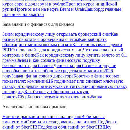
курса евро к доллару и к рублю
Прогноз курса индийской
рупии
Прогноз цен на нефть Brent и Urals
Дашборд: главные
прогнозы на квартал
База знаний о финансах для бизнеса
Зачем юридическому лицу открывать брокерский счет
Как
бизнесу работать с брокерским счетом
Как выбирать
облигации с минимальным риском
Как использовать сделки
РЕПО и овернайт для юридических лиц
Что такое валютный
контроль в банке
Как юридическому лицу купить золото от 0,1
грамма
Зачем и как создать финансовую подушку
безопасности для бизнеса
Депозиты для бизнеса и другие
способы вложить свободные средства компании в 2026
году
Задачи финансового директора
Коротко о финансовых
показателях компании
ЦБ поднимает или снижает ключевую
ставку: что делать бизнесу
Как снизить фиксированную ставку
по кредиту
Как бизнесу забронировать курс
валюты
СберБизнес: возможности интернет-банка
Аналитика финансовых рынков
Новости рынков и прогнозы на неделю
Вебинары с
эмитентами
Отчеты и исследования аналитиков
Подборки
акций от SberCIB
Подборка облигаций от SberCIB
Шоу