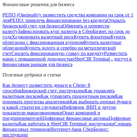
Финансовые решения для бизнеса
РЕПО (Овернайт): разместить средства компании на срок от 1
дня
РЕПО: привлечь финансирование без кредита
Открыть
брокерский счет для бизнеса
Обменять и перевести
валюту
Зафиксировать курс валюты в СберБизнес на срок до
года
Хеджировать валютный риск
Купить флоатеры
Купить
облигации с фиксированным купоном
Купить валютные
облигации
Купить золото и серебро на металлический
счет
Снизить фиксированную ставку по кредиту
Разместить
юани с повышенной доходностью
SberCIB Terminal - доступ к
финансовым рынкам для бизнеса
Полезные рубрики и статьи
Как бизнесу разместить деньги в Сбере: 8
способов
Брокерский счет: инструкции
Как управлять
валютным риском
Как управлять процентным риском
Как
понимать прогнозы аналитиков
Как выбирать ценные бумаги
и какой стратегии следовать
Инфляция, ВВП и другие
показатели макроэкономики
Опыт компаний и
предпринимателей
Цифровые финансовые активы
Цифровые
валюты
Как работать в SberCIB Terminal: инструкции
Словарь
финансовых терминов
Интернет-банк СберБизнес:
инструкции