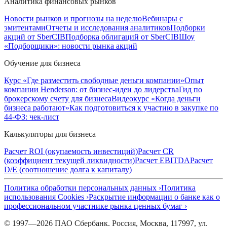
Аналитика финансовых рынков
Новости рынков и прогнозы на неделю
Вебинары с
эмитентами
Отчеты и исследования аналитиков
Подборки
акций от SberCIB
Подборка облигаций от SberCIB
Шоу
«Подборщики»: новости рынка акций
Обучение для бизнеса
Курс «Где разместить свободные деньги компании»
Опыт
компании Henderson: от бизнес-идеи до лидерства
Гид по
брокерскому счету для бизнеса
Видеокурс «Когда деньги
бизнеса работают»
Как подготовиться к участию в закупке по
44-ФЗ: чек-лист
Калькуляторы для бизнеса
Расчет ROI (окупаемость инвестиций)
Расчет CR
(коэффициент текущей ликвидности)
Расчет EBITDA
Расчет
D/E (соотношение долга к капиталу)
Политика обработки персональных данных ›
Политика
использования Cookies ›
Раскрытие информации о банке как о
профессиональном участнике рынка ценных бумаг ›
© 1997—2026 ПАО Сбербанк. Россия, Москва, 117997, ул.