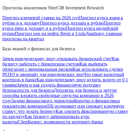
Прогнозы аналитиков SberCIB Investment Research
Прогноз ключевой ставки на 2026 год
Прогноз курса юаня к
рублю и к доллару
Прогноз курса доллара к рублю
Прогноз
курса евро к доллару и к рублю
Прогноз курса индийской
рупии
Прогноз цен на нефть Brent и Urals
Дашборд: главные
прогнозы на квартал
База знаний о финансах для бизнеса
Зачем юридическому лицу открывать брокерский счет
Как
бизнесу работать с брокерским счетом
Как выбирать
облигации с минимальным риском
Как использовать сделки
РЕПО и овернайт для юридических лиц
Что такое валютный
контроль в банке
Как юридическому лицу купить золото от 0,1
грамма
Зачем и как создать финансовую подушку
безопасности для бизнеса
Депозиты для бизнеса и другие
способы вложить свободные средства компании в 2026
году
Задачи финансового директора
Коротко о финансовых
показателях компании
ЦБ поднимает или снижает ключевую
ставку: что делать бизнесу
Как снизить фиксированную ставку
по кредиту
Как бизнесу забронировать курс
валюты
СберБизнес: возможности интернет-банка