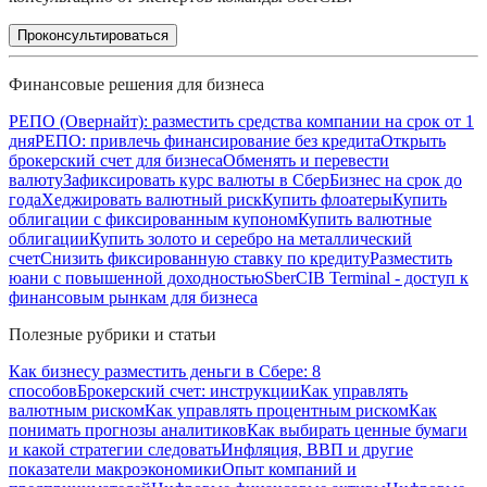
Проконсультироваться
Финансовые решения для бизнеса
РЕПО (Овернайт): разместить средства компании на срок от 1
дня
РЕПО: привлечь финансирование без кредита
Открыть
брокерский счет для бизнеса
Обменять и перевести
валюту
Зафиксировать курс валюты в СберБизнес на срок до
года
Хеджировать валютный риск
Купить флоатеры
Купить
облигации с фиксированным купоном
Купить валютные
облигации
Купить золото и серебро на металлический
счет
Снизить фиксированную ставку по кредиту
Разместить
юани с повышенной доходностью
SberCIB Terminal - доступ к
финансовым рынкам для бизнеса
Полезные рубрики и статьи
Как бизнесу разместить деньги в Сбере: 8
способов
Брокерский счет: инструкции
Как управлять
валютным риском
Как управлять процентным риском
Как
понимать прогнозы аналитиков
Как выбирать ценные бумаги
и какой стратегии следовать
Инфляция, ВВП и другие
показатели макроэкономики
Опыт компаний и