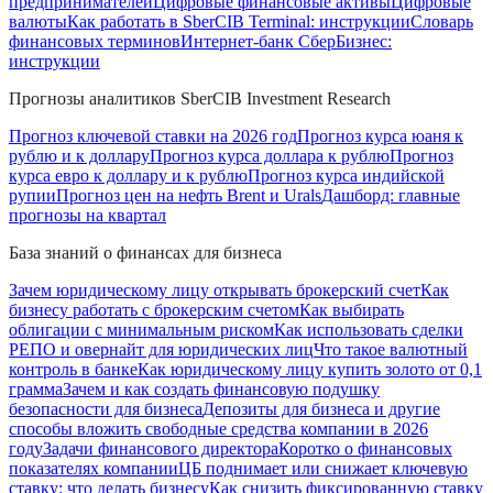
предпринимателей
Цифровые финансовые активы
Цифровые
валюты
Как работать в SberCIB Terminal: инструкции
Словарь
финансовых терминов
Интернет-банк СберБизнес:
инструкции
Прогнозы аналитиков SberCIB Investment Research
Прогноз ключевой ставки на 2026 год
Прогноз курса юаня к
рублю и к доллару
Прогноз курса доллара к рублю
Прогноз
курса евро к доллару и к рублю
Прогноз курса индийской
рупии
Прогноз цен на нефть Brent и Urals
Дашборд: главные
прогнозы на квартал
База знаний о финансах для бизнеса
Зачем юридическому лицу открывать брокерский счет
Как
бизнесу работать с брокерским счетом
Как выбирать
облигации с минимальным риском
Как использовать сделки
РЕПО и овернайт для юридических лиц
Что такое валютный
контроль в банке
Как юридическому лицу купить золото от 0,1
грамма
Зачем и как создать финансовую подушку
безопасности для бизнеса
Депозиты для бизнеса и другие
способы вложить свободные средства компании в 2026
году
Задачи финансового директора
Коротко о финансовых
показателях компании
ЦБ поднимает или снижает ключевую
ставку: что делать бизнесу
Как снизить фиксированную ставку