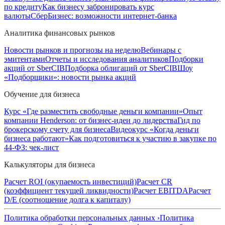
по кредиту
Как бизнесу забронировать курс
валюты
СберБизнес: возможности интернет-банка
Аналитика финансовых рынков
Новости рынков и прогнозы на неделю
Вебинары с
эмитентами
Отчеты и исследования аналитиков
Подборки
акций от SberCIB
Подборка облигаций от SberCIB
Шоу
«Подборщики»: новости рынка акций
Обучение для бизнеса
Курс «Где разместить свободные деньги компании»
Опыт
компании Henderson: от бизнес-идеи до лидерства
Гид по
брокерскому счету для бизнеса
Видеокурс «Когда деньги
бизнеса работают»
Как подготовиться к участию в закупке по
44-ФЗ: чек-лист
Калькуляторы для бизнеса
Расчет ROI (окупаемость инвестиций)
Расчет CR
(коэффициент текущей ликвидности)
Расчет EBITDA
Расчет
D/E (соотношение долга к капиталу)
Политика обработки персональных данных ›
Политика