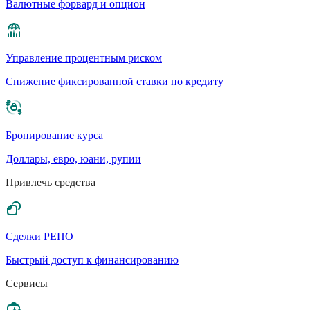
Валютные форвард и опцион
Управление процентным риском
Cнижение фиксированной ставки по кредиту
Бронирование курса
Доллары, евро, юани, рупии
Привлечь средства
Сделки РЕПО
Быстрый доступ к финансированию
Сервисы