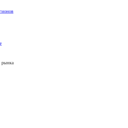
егионов
е
 рынка