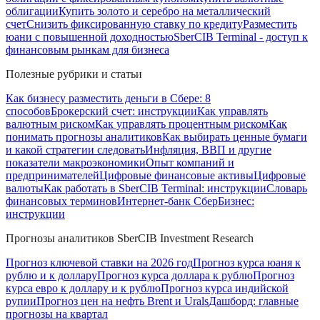
облигации
Купить золото и серебро на металлический
счет
Снизить фиксированную ставку по кредиту
Разместить
юани с повышенной доходностью
SberCIB Terminal - доступ к
финансовым рынкам для бизнеса
Полезные рубрики и статьи
Как бизнесу разместить деньги в Сбере: 8
способов
Брокерский счет: инструкции
Как управлять
валютным риском
Как управлять процентным риском
Как
понимать прогнозы аналитиков
Как выбирать ценные бумаги
и какой стратегии следовать
Инфляция, ВВП и другие
показатели макроэкономики
Опыт компаний и
предпринимателей
Цифровые финансовые активы
Цифровые
валюты
Как работать в SberCIB Terminal: инструкции
Словарь
финансовых терминов
Интернет-банк СберБизнес:
инструкции
Прогнозы аналитиков SberCIB Investment Research
Прогноз ключевой ставки на 2026 год
Прогноз курса юаня к
рублю и к доллару
Прогноз курса доллара к рублю
Прогноз
курса евро к доллару и к рублю
Прогноз курса индийской
рупии
Прогноз цен на нефть Brent и Urals
Дашборд: главные
прогнозы на квартал