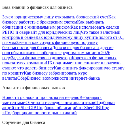
База знаний о финансах для бизнеса
Зачем юридическому лицу открывать брокерский счет
Как
бизнесу работать с брокерским счетом
Как выбирать
облигации с минимальным риском
Как использовать сделки
РЕПО и овернайт для юридических лиц
Что такое валютный
контроль в банке
Как юридическому лицу купить золото от 0,1
грамма
Зачем и как создать финансовую подушку
безопасности для бизнеса
Депозиты для бизнеса и другие
способы вложить свободные средства компании в 2026
году
Задачи финансового директора
Коротко о финансовых
показателях компании
ЦБ поднимает или снижает ключевую
ставку: что делать бизнесу
Как снизить фиксированную ставку
по кредиту
Как бизнесу забронировать курс
валюты
СберБизнес: возможности интернет-банка
Аналитика финансовых рынков
Новости рынков и прогнозы на неделю
Вебинары с
эмитентами
Отчеты и исследования аналитиков
Подборки
акций от SberCIB
Подборка облигаций от SberCIB
Шоу
«Подборщики»: новости рынка акций
Обучение для бизнеса