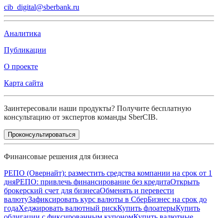
cib_digital@sberbank.ru
Аналитика
Публикации
О проекте
Карта сайта
Заинтересовали наши продукты? Получите бесплатную
консультацию от экспертов команды SberCIB.
Проконсультироваться
Финансовые решения для бизнеса
РЕПО (Овернайт): разместить средства компании на срок от 1
дня
РЕПО: привлечь финансирование без кредита
Открыть
брокерский счет для бизнеса
Обменять и перевести
валюту
Зафиксировать курс валюты в СберБизнес на срок до
года
Хеджировать валютный риск
Купить флоатеры
Купить
облигации с фиксированным купоном
Купить валютные