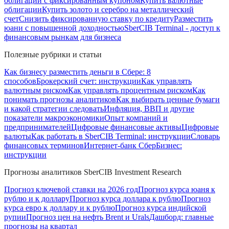
облигации с фиксированным купоном
Купить валютные
облигации
Купить золото и серебро на металлический
счет
Снизить фиксированную ставку по кредиту
Разместить
юани с повышенной доходностью
SberCIB Terminal - доступ к
финансовым рынкам для бизнеса
Полезные рубрики и статьи
Как бизнесу разместить деньги в Сбере: 8
способов
Брокерский счет: инструкции
Как управлять
валютным риском
Как управлять процентным риском
Как
понимать прогнозы аналитиков
Как выбирать ценные бумаги
и какой стратегии следовать
Инфляция, ВВП и другие
показатели макроэкономики
Опыт компаний и
предпринимателей
Цифровые финансовые активы
Цифровые
валюты
Как работать в SberCIB Terminal: инструкции
Словарь
финансовых терминов
Интернет-банк СберБизнес:
инструкции
Прогнозы аналитиков SberCIB Investment Research
Прогноз ключевой ставки на 2026 год
Прогноз курса юаня к
рублю и к доллару
Прогноз курса доллара к рублю
Прогноз
курса евро к доллару и к рублю
Прогноз курса индийской
рупии
Прогноз цен на нефть Brent и Urals
Дашборд: главные
прогнозы на квартал