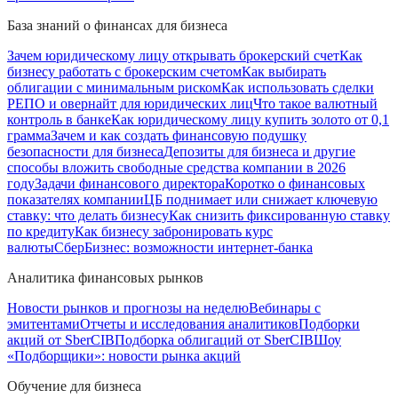
База знаний о финансах для бизнеса
Зачем юридическому лицу открывать брокерский счет
Как
бизнесу работать с брокерским счетом
Как выбирать
облигации с минимальным риском
Как использовать сделки
РЕПО и овернайт для юридических лиц
Что такое валютный
контроль в банке
Как юридическому лицу купить золото от 0,1
грамма
Зачем и как создать финансовую подушку
безопасности для бизнеса
Депозиты для бизнеса и другие
способы вложить свободные средства компании в 2026
году
Задачи финансового директора
Коротко о финансовых
показателях компании
ЦБ поднимает или снижает ключевую
ставку: что делать бизнесу
Как снизить фиксированную ставку
по кредиту
Как бизнесу забронировать курс
валюты
СберБизнес: возможности интернет-банка
Аналитика финансовых рынков
Новости рынков и прогнозы на неделю
Вебинары с
эмитентами
Отчеты и исследования аналитиков
Подборки
акций от SberCIB
Подборка облигаций от SberCIB
Шоу
«Подборщики»: новости рынка акций
Обучение для бизнеса