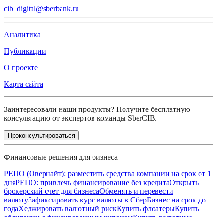
cib_digital@sberbank.ru
Аналитика
Публикации
О проекте
Карта сайта
Заинтересовали наши продукты? Получите бесплатную
консультацию от экспертов команды SberCIB.
Проконсультироваться
Финансовые решения для бизнеса
РЕПО (Овернайт): разместить средства компании на срок от 1
дня
РЕПО: привлечь финансирование без кредита
Открыть
брокерский счет для бизнеса
Обменять и перевести
валюту
Зафиксировать курс валюты в СберБизнес на срок до
года
Хеджировать валютный риск
Купить флоатеры
Купить