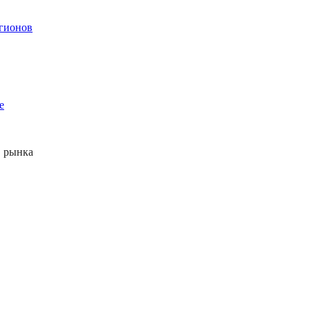
егионов
е
 рынка