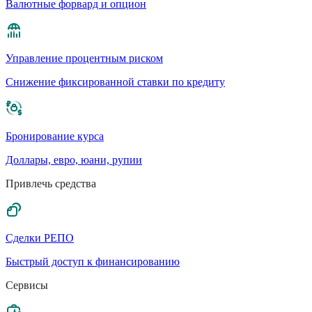
Валютные форвард и опцион
Управление процентным риском
Cнижение фиксированной ставки по кредиту
Бронирование курса
Доллары, евро, юани, рупии
Привлечь средства
Сделки РЕПО
Быстрый доступ к финансированию
Сервисы