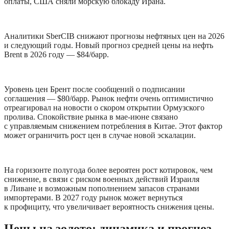
оплаты, США сняли морскую блокаду Ирана. 
Аналитики SberCIB снижают прогнозы нефтяных цен на 2026 
и следующий годы. Новый прогноз средней цены на нефть 
Brent в 2026 году — $84/барр.
Уровень цен Брент после сообщений о подписании 
соглашения — $80/барр. Рынок нефти очень оптимистично 
отреагировал на новости о скором открытии Ормузского 
пролива. Спокойствие рынка в мае-июне связано 
с управляемым снижением потребления в Китае. Этот фактор 
может ограничить рост цен в случае новой эскалации. 
На горизонте полугода более вероятен рост котировок, чем 
снижение, в связи с риском военных действий Израиля 
в Ливане и возможным пополнением запасов странами 
импортерами. В 2027 году рынок может вернуться 
к профициту, что увеличивает вероятность снижения цены.
Цены на золото: динамика и прогноз 