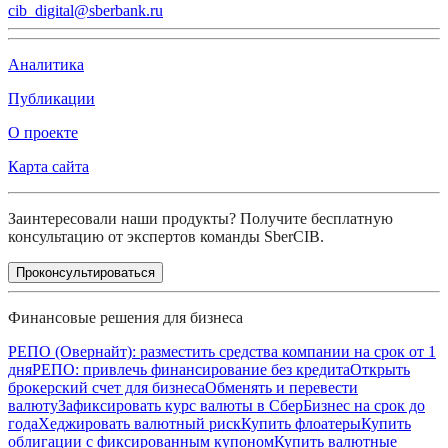
cib_digital@sberbank.ru
Аналитика
Публикации
О проекте
Карта сайта
Заинтересовали наши продукты? Получите бесплатную
консультацию от экспертов команды SberCIB.
Проконсультироваться
Финансовые решения для бизнеса
РЕПО (Овернайт): разместить средства компании на срок от 1
дня
РЕПО: привлечь финансирование без кредита
Открыть
брокерский счет для бизнеса
Обменять и перевести
валюту
Зафиксировать курс валюты в СберБизнес на срок до
года
Хеджировать валютный риск
Купить флоатеры
Купить
облигации с фиксированным купоном
Купить валютные