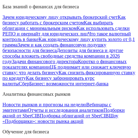
База знаний о финансах для бизнеса
Зачем юридическому лицу открывать брокерский счет
Как
бизнесу работать с брокерским счетом
Как выбирать
облигации с минимальным риском
Как использовать сделки
РЕПО и овернайт для юридических лиц
Что такое валютный
контроль в банке
Как юридическому лицу купить золото от 0,1
грамма
Зачем и как создать финансовую подушку
безопасности для бизнеса
Депозиты для бизнеса и другие
способы вложить свободные средства компании в 2026
году
Задачи финансового директора
Коротко о финансовых
показателях компании
ЦБ поднимает или снижает ключевую
ставку: что делать бизнесу
Как снизить фиксированную ставку
по кредиту
Как бизнесу забронировать курс
валюты
СберБизнес: возможности интернет-банка
Аналитика финансовых рынков
Новости рынков и прогнозы на неделю
Вебинары с
эмитентами
Отчеты и исследования аналитиков
Подборки
акций от SberCIB
Подборка облигаций от SberCIB
Шоу
«Подборщики»: новости рынка акций
Обучение для бизнеса