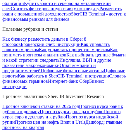
облигации
Купить золото и серебро на металлический
счет
Снизить фиксированную ставку по кредиту
Разместить
юани с повышенной доходностью
SberCIB Terminal - доступ к
финансовым рынкам для бизнеса
Полезные рубрики и статьи
Как бизнесу разместить деньги в Сбере: 8
способов
Брокерский счет: инструкции
Как управлять
валютным риском
Как управлять процентным риском
Как
понимать прогнозы аналитиков
Как выбирать ценные бумаги
и какой стратегии следовать
Инфляция, ВВП и другие
показатели макроэкономики
Опыт компаний и
предпринимателей
Цифровые финансовые активы
Цифровые
валюты
Как работать в SberCIB Terminal: инструкции
Словарь
финансовых терминов
Интернет-банк СберБизнес:
инструкции
Прогнозы аналитиков SberCIB Investment Research
Прогноз ключевой ставки на 2026 год
Прогноз курса юаня к
рублю и к доллару
Прогноз курса доллара к рублю
Прогноз
курса евро к доллару и к рублю
Прогноз курса индийской
рупии
Прогноз цен на нефть Brent и Urals
Дашборд: главные
прогнозы на квартал