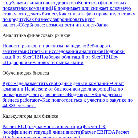
году
Задачи финансового директора
Коротко о финансовых
показателях компании
ЦБ поднимает или снижает ключевую
ставку: что делать бизнесу
Как снизить фиксированную ставку
по кредиту
Как бизнесу забронировать курс
валюты
СберБизнес: возможности интернет-банка
Аналитика финансовых рынков
Новости рынков и прогнозы на неделю
Вебинары с
эмитентами
Отчеты и исследования аналитиков
Подборки
акций от SberCIB
Подборка облигаций от SberCIB
Шоу
«Подборщики»: новости рынка акций
Обучение для бизнеса
Курс «Где разместить свободные деньги компании»
Опыт
компании Henderson: от бизнес-идеи до лидерства
Гид по
брокерскому счету для бизнеса
Видеокурс «Когда деньги
бизнеса работают»
Как подготовиться к участию в закупке по
44-ФЗ: чек-лист
Калькуляторы для бизнеса
Расчет ROI (окупаемость инвестиций)
Расчет CR
(коэффициент текущей ликвидности)
Расчет EBITDA
Расчет
D/E (соотношение долга к капиталу)