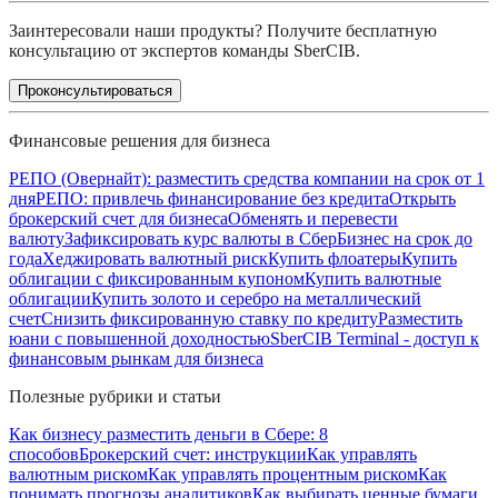
Заинтересовали наши продукты? Получите бесплатную
консультацию от экспертов команды SberCIB.
Проконсультироваться
Финансовые решения для бизнеса
РЕПО (Овернайт): разместить средства компании на срок от 1
дня
РЕПО: привлечь финансирование без кредита
Открыть
брокерский счет для бизнеса
Обменять и перевести
валюту
Зафиксировать курс валюты в СберБизнес на срок до
года
Хеджировать валютный риск
Купить флоатеры
Купить
облигации с фиксированным купоном
Купить валютные
облигации
Купить золото и серебро на металлический
счет
Снизить фиксированную ставку по кредиту
Разместить
юани с повышенной доходностью
SberCIB Terminal - доступ к
финансовым рынкам для бизнеса
Полезные рубрики и статьи
Как бизнесу разместить деньги в Сбере: 8
способов
Брокерский счет: инструкции
Как управлять
валютным риском
Как управлять процентным риском
Как
понимать прогнозы аналитиков
Как выбирать ценные бумаги