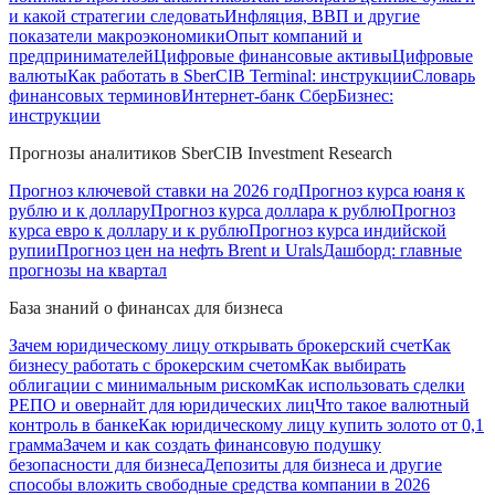
и какой стратегии следовать
Инфляция, ВВП и другие
показатели макроэкономики
Опыт компаний и
предпринимателей
Цифровые финансовые активы
Цифровые
валюты
Как работать в SberCIB Terminal: инструкции
Словарь
финансовых терминов
Интернет-банк СберБизнес:
инструкции
Прогнозы аналитиков SberCIB Investment Research
Прогноз ключевой ставки на 2026 год
Прогноз курса юаня к
рублю и к доллару
Прогноз курса доллара к рублю
Прогноз
курса евро к доллару и к рублю
Прогноз курса индийской
рупии
Прогноз цен на нефть Brent и Urals
Дашборд: главные
прогнозы на квартал
База знаний о финансах для бизнеса
Зачем юридическому лицу открывать брокерский счет
Как
бизнесу работать с брокерским счетом
Как выбирать
облигации с минимальным риском
Как использовать сделки
РЕПО и овернайт для юридических лиц
Что такое валютный
контроль в банке
Как юридическому лицу купить золото от 0,1
грамма
Зачем и как создать финансовую подушку
безопасности для бизнеса
Депозиты для бизнеса и другие
способы вложить свободные средства компании в 2026