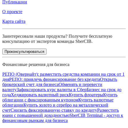
Публикации
О проекте
Карта сайта
Заинтересовали наши продукты? Получите бесплатную
консультацию от экспертов команды SberCIB.
Проконсультироваться
Финансовые решения для бизнеса
РЕПО (Овернайт): разместить средства компании на срок от 1
дня
РЕПО: привлечь финансирование без кредита
Открыть
брокерский счет для бизнеса
Обменять и перевести
валюту
Зафиксировать курс валюты в СберБизнес на срок до
года
Хеджировать валютный риск
Купить флоатеры
Купить
облигации с фиксированным купоном
Купить валютные
облигации
Купить золото и серебро на металлический
счет
Снизить фиксированную ставку по кредиту
Разместить
юани с повышенной доходностью
SberCIB Terminal - доступ к
финансовым рынкам для бизнеса