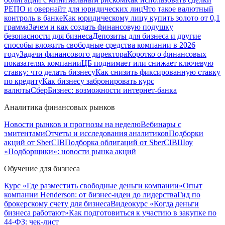
РЕПО и овернайт для юридических лиц
Что такое валютный
контроль в банке
Как юридическому лицу купить золото от 0,1
грамма
Зачем и как создать финансовую подушку
безопасности для бизнеса
Депозиты для бизнеса и другие
способы вложить свободные средства компании в 2026
году
Задачи финансового директора
Коротко о финансовых
показателях компании
ЦБ поднимает или снижает ключевую
ставку: что делать бизнесу
Как снизить фиксированную ставку
по кредиту
Как бизнесу забронировать курс
валюты
СберБизнес: возможности интернет-банка
Аналитика финансовых рынков
Новости рынков и прогнозы на неделю
Вебинары с
эмитентами
Отчеты и исследования аналитиков
Подборки
акций от SberCIB
Подборка облигаций от SberCIB
Шоу
«Подборщики»: новости рынка акций
Обучение для бизнеса
Курс «Где разместить свободные деньги компании»
Опыт
компании Henderson: от бизнес-идеи до лидерства
Гид по
брокерскому счету для бизнеса
Видеокурс «Когда деньги
бизнеса работают»
Как подготовиться к участию в закупке по
44-ФЗ: чек-лист