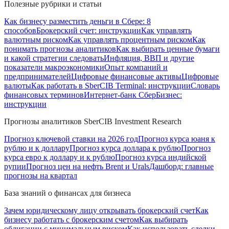
Полезные рубрики и статьи
Как бизнесу разместить деньги в Сбере: 8
способов
Брокерский счет: инструкции
Как управлять
валютным риском
Как управлять процентным риском
Как
понимать прогнозы аналитиков
Как выбирать ценные бумаги
и какой стратегии следовать
Инфляция, ВВП и другие
показатели макроэкономики
Опыт компаний и
предпринимателей
Цифровые финансовые активы
Цифровые
валюты
Как работать в SberCIB Terminal: инструкции
Словарь
финансовых терминов
Интернет-банк СберБизнес:
инструкции
Прогнозы аналитиков SberCIB Investment Research
Прогноз ключевой ставки на 2026 год
Прогноз курса юаня к
рублю и к доллару
Прогноз курса доллара к рублю
Прогноз
курса евро к доллару и к рублю
Прогноз курса индийской
рупии
Прогноз цен на нефть Brent и Urals
Дашборд: главные
прогнозы на квартал
База знаний о финансах для бизнеса
Зачем юридическому лицу открывать брокерский счет
Как
бизнесу работать с брокерским счетом
Как выбирать
облигации с минимальным риском
Как использовать сделки