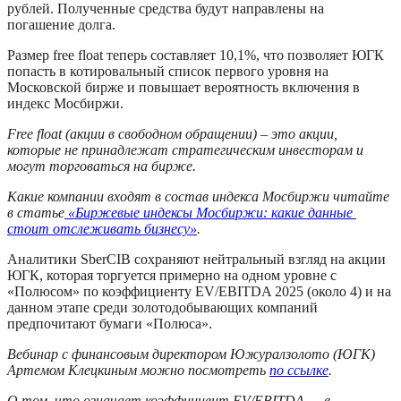
рублей. Полученные средства будут направлены на 
погашение долга. 
Размер free float теперь составляет 10,1%, что позволяет ЮГК 
попасть в котировальный список первого уровня на 
Московской бирже и повышает вероятность включения в 
индекс Мосбиржи. 
Free float (акции в свободном обращении) – это акции, 
которые не принадлежат стратегическим инвесторам и 
могут торговаться на бирже. 
Какие компании входят в состав индекса Мосбиржи читайте 
в статье
 «Биржевые индексы Мосбиржи: какие данные 
стоит отслеживать бизнесу»
.
Аналитики SberCIB сохраняют нейтральный взгляд на акции 
ЮГК, которая торгуется примерно на одном уровне с 
«Полюсом» по коэффициенту EV/EBITDA 2025 (около 4) и на 
данном этапе среди золотодобывающих компаний 
предпочитают бумаги «Полюса».
Вебинар с финансовым директором Южуралзолото (ЮГК) 
Артемом Клецкиным можно посмотреть 
по ссылке
. 
О том, что означает коэффициент EV/EBITDA — в