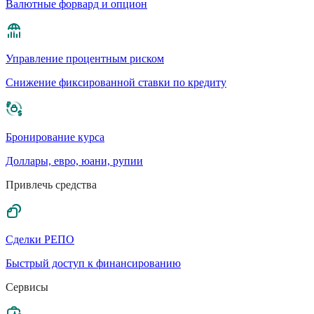
Валютные форвард и опцион
Управление процентным риском
Cнижение фиксированной ставки по кредиту
Бронирование курса
Доллары, евро, юани, рупии
Привлечь средства
Сделки РЕПО
Быстрый доступ к финансированию
Сервисы