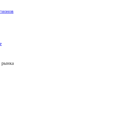
егионов
е
 рынка