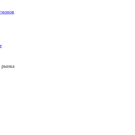
егионов
е
 рынка