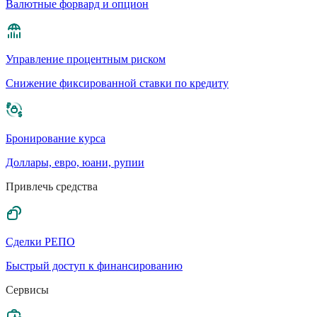
Валютные форвард и опцион
Управление процентным риском
Cнижение фиксированной ставки по кредиту
Бронирование курса
Доллары, евро, юани, рупии
Привлечь средства
Сделки РЕПО
Быстрый доступ к финансированию
Сервисы