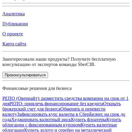
Аналитика
Публикации
О проекте
Карта сайта
Заинтересовали наши продукты? Получите бесплатную
консультацию от экспертов команды SberCIB.
Проконсультироваться
Финансовые решения для бизнеса
РЕПО (Овернайт): разместить средства компании на срок от 1
дня
РЕПО: привлечь финансирование без кредита
Открыть
брокерский счет для бизнеса
Обменять и перевести
валюту
Зафиксировать курс валюты в СберБизнес на срок до
года
Хеджировать валютный риск
Купить флоатеры
Купить
облигации с фиксированным купоном
Купить валютные
облигации
Купить золото и серебро на металлический