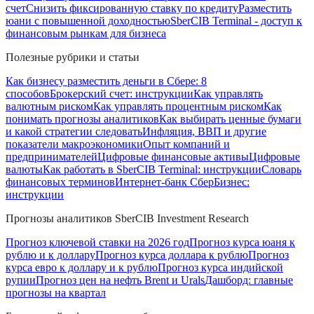
счет
Снизить фиксированную ставку по кредиту
Разместить
юани с повышенной доходностью
SberCIB Terminal - доступ к
финансовым рынкам для бизнеса
Полезные рубрики и статьи
Как бизнесу разместить деньги в Сбере: 8
способов
Брокерский счет: инструкции
Как управлять
валютным риском
Как управлять процентным риском
Как
понимать прогнозы аналитиков
Как выбирать ценные бумаги
и какой стратегии следовать
Инфляция, ВВП и другие
показатели макроэкономики
Опыт компаний и
предпринимателей
Цифровые финансовые активы
Цифровые
валюты
Как работать в SberCIB Terminal: инструкции
Словарь
финансовых терминов
Интернет-банк СберБизнес:
инструкции
Прогнозы аналитиков SberCIB Investment Research
Прогноз ключевой ставки на 2026 год
Прогноз курса юаня к
рублю и к доллару
Прогноз курса доллара к рублю
Прогноз
курса евро к доллару и к рублю
Прогноз курса индийской
рупии
Прогноз цен на нефть Brent и Urals
Дашборд: главные
прогнозы на квартал