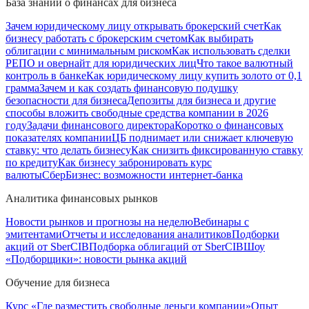
База знаний о финансах для бизнеса
Зачем юридическому лицу открывать брокерский счет
Как
бизнесу работать с брокерским счетом
Как выбирать
облигации с минимальным риском
Как использовать сделки
РЕПО и овернайт для юридических лиц
Что такое валютный
контроль в банке
Как юридическому лицу купить золото от 0,1
грамма
Зачем и как создать финансовую подушку
безопасности для бизнеса
Депозиты для бизнеса и другие
способы вложить свободные средства компании в 2026
году
Задачи финансового директора
Коротко о финансовых
показателях компании
ЦБ поднимает или снижает ключевую
ставку: что делать бизнесу
Как снизить фиксированную ставку
по кредиту
Как бизнесу забронировать курс
валюты
СберБизнес: возможности интернет-банка
Аналитика финансовых рынков
Новости рынков и прогнозы на неделю
Вебинары с
эмитентами
Отчеты и исследования аналитиков
Подборки
акций от SberCIB
Подборка облигаций от SberCIB
Шоу
«Подборщики»: новости рынка акций
Обучение для бизнеса
Курс «Где разместить свободные деньги компании»
Опыт