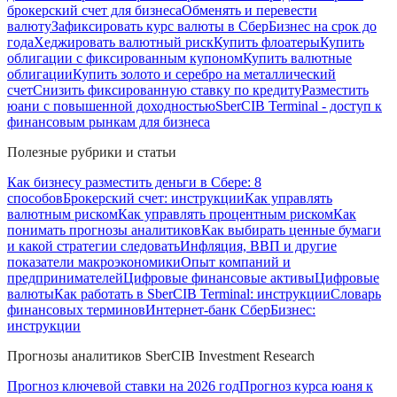
брокерский счет для бизнеса
Обменять и перевести
валюту
Зафиксировать курс валюты в СберБизнес на срок до
года
Хеджировать валютный риск
Купить флоатеры
Купить
облигации с фиксированным купоном
Купить валютные
облигации
Купить золото и серебро на металлический
счет
Снизить фиксированную ставку по кредиту
Разместить
юани с повышенной доходностью
SberCIB Terminal - доступ к
финансовым рынкам для бизнеса
Полезные рубрики и статьи
Как бизнесу разместить деньги в Сбере: 8
способов
Брокерский счет: инструкции
Как управлять
валютным риском
Как управлять процентным риском
Как
понимать прогнозы аналитиков
Как выбирать ценные бумаги
и какой стратегии следовать
Инфляция, ВВП и другие
показатели макроэкономики
Опыт компаний и
предпринимателей
Цифровые финансовые активы
Цифровые
валюты
Как работать в SberCIB Terminal: инструкции
Словарь
финансовых терминов
Интернет-банк СберБизнес:
инструкции
Прогнозы аналитиков SberCIB Investment Research
Прогноз ключевой ставки на 2026 год
Прогноз курса юаня к