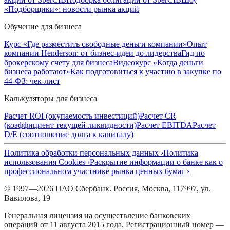
«Подборщики»: новости рынка акций
Обучение для бизнеса
Курс «Где разместить свободные деньги компании»
Опыт
компании Henderson: от бизнес-идеи до лидерства
Гид по
брокерскому счету для бизнеса
Видеокурс «Когда деньги
бизнеса работают»
Как подготовиться к участию в закупке по
44-ФЗ: чек-лист
Калькуляторы для бизнеса
Расчет ROI (окупаемость инвестиций)
Расчет CR
(коэффициент текущей ликвидности)
Расчет EBITDA
Расчет
D/E (соотношение долга к капиталу)
Политика обработки персональных данных ›
Политика
использования Cookies ›
Раскрытие информации о банке как о
профессиональном участнике рынка ценных бумаг ›
© 1997—2026 ПАО Сбербанк. Россия, Москва, 117997, ул.
Вавилова, 19
Генеральная лицензия на осуществление банковских
операций от 11 августа 2015 года. Регистрационный номер —