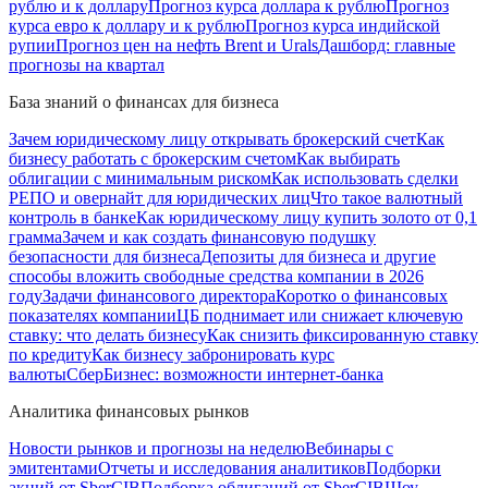
рублю и к доллару
Прогноз курса доллара к рублю
Прогноз
курса евро к доллару и к рублю
Прогноз курса индийской
рупии
Прогноз цен на нефть Brent и Urals
Дашборд: главные
прогнозы на квартал
База знаний о финансах для бизнеса
Зачем юридическому лицу открывать брокерский счет
Как
бизнесу работать с брокерским счетом
Как выбирать
облигации с минимальным риском
Как использовать сделки
РЕПО и овернайт для юридических лиц
Что такое валютный
контроль в банке
Как юридическому лицу купить золото от 0,1
грамма
Зачем и как создать финансовую подушку
безопасности для бизнеса
Депозиты для бизнеса и другие
способы вложить свободные средства компании в 2026
году
Задачи финансового директора
Коротко о финансовых
показателях компании
ЦБ поднимает или снижает ключевую
ставку: что делать бизнесу
Как снизить фиксированную ставку
по кредиту
Как бизнесу забронировать курс
валюты
СберБизнес: возможности интернет-банка
Аналитика финансовых рынков
Новости рынков и прогнозы на неделю
Вебинары с
эмитентами
Отчеты и исследования аналитиков
Подборки
акций от SberCIB
Подборка облигаций от SberCIB
Шоу