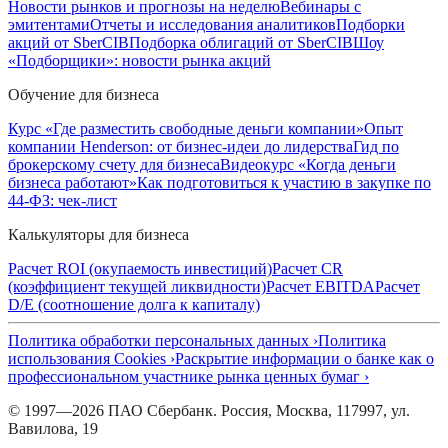
Новости рынков и прогнозы на неделю
Вебинары с
эмитентами
Отчеты и исследования аналитиков
Подборки
акций от SberCIB
Подборка облигаций от SberCIB
Шоу
«Подборщики»: новости рынка акций
Обучение для бизнеса
Курс «Где разместить свободные деньги компании»
Опыт
компании Henderson: от бизнес-идеи до лидерства
Гид по
брокерскому счету для бизнеса
Видеокурс «Когда деньги
бизнеса работают»
Как подготовиться к участию в закупке по
44-ФЗ: чек-лист
Калькуляторы для бизнеса
Расчет ROI (окупаемость инвестиций)
Расчет CR
(коэффициент текущей ликвидности)
Расчет EBITDA
Расчет
D/E (соотношение долга к капиталу)
Политика обработки персональных данных ›
Политика
использования Cookies ›
Раскрытие информации о банке как о
профессиональном участнике рынка ценных бумаг ›
© 1997—2026 ПАО Сбербанк. Россия, Москва, 117997, ул.
Вавилова, 19