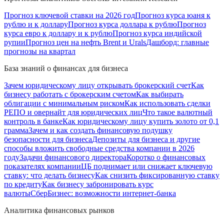
Прогноз ключевой ставки на 2026 год
Прогноз курса юаня к
рублю и к доллару
Прогноз курса доллара к рублю
Прогноз
курса евро к доллару и к рублю
Прогноз курса индийской
рупии
Прогноз цен на нефть Brent и Urals
Дашборд: главные
прогнозы на квартал
База знаний о финансах для бизнеса
Зачем юридическому лицу открывать брокерский счет
Как
бизнесу работать с брокерским счетом
Как выбирать
облигации с минимальным риском
Как использовать сделки
РЕПО и овернайт для юридических лиц
Что такое валютный
контроль в банке
Как юридическому лицу купить золото от 0,1
грамма
Зачем и как создать финансовую подушку
безопасности для бизнеса
Депозиты для бизнеса и другие
способы вложить свободные средства компании в 2026
году
Задачи финансового директора
Коротко о финансовых
показателях компании
ЦБ поднимает или снижает ключевую
ставку: что делать бизнесу
Как снизить фиксированную ставку
по кредиту
Как бизнесу забронировать курс
валюты
СберБизнес: возможности интернет-банка
Аналитика финансовых рынков