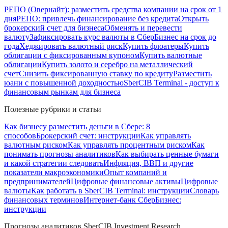
РЕПО (Овернайт): разместить средства компании на срок от 1
дня
РЕПО: привлечь финансирование без кредита
Открыть
брокерский счет для бизнеса
Обменять и перевести
валюту
Зафиксировать курс валюты в СберБизнес на срок до
года
Хеджировать валютный риск
Купить флоатеры
Купить
облигации с фиксированным купоном
Купить валютные
облигации
Купить золото и серебро на металлический
счет
Снизить фиксированную ставку по кредиту
Разместить
юани с повышенной доходностью
SberCIB Terminal - доступ к
финансовым рынкам для бизнеса
Полезные рубрики и статьи
Как бизнесу разместить деньги в Сбере: 8
способов
Брокерский счет: инструкции
Как управлять
валютным риском
Как управлять процентным риском
Как
понимать прогнозы аналитиков
Как выбирать ценные бумаги
и какой стратегии следовать
Инфляция, ВВП и другие
показатели макроэкономики
Опыт компаний и
предпринимателей
Цифровые финансовые активы
Цифровые
валюты
Как работать в SberCIB Terminal: инструкции
Словарь
финансовых терминов
Интернет-банк СберБизнес:
инструкции
Прогнозы аналитиков SberCIB Investment Research