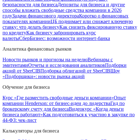
безопасности для бизнеса
Депозиты для бизнеса и другие
способы вложить свободные средства компании в 2026
году
Задачи финансового директора
Коротко о финансовых
показателях компании
ЦБ поднимает или снижает ключевую
ставку: что делать бизнесу
Как снизить фиксированную ставку
по кредиту
Как бизнесу забронировать курс
валюты
СберБизнес: возможности интернет-банка
Аналитика финансовых рынков
Новости рынков и прогнозы на неделю
Вебинары с
эмитентами
Отчеты и исследования аналитиков
Подборки
акций от SberCIB
Подборка облигаций от SberCIB
Шоу
«Подборщики»: новости рынка акций
Обучение для бизнеса
Курс «Где разместить свободные деньги компании»
Опыт
компании Henderson: от бизнес-идеи до лидерства
Гид по
брокерскому счету для бизнеса
Видеокурс «Когда деньги
бизнеса работают»
Как подготовиться к участию в закупке по
44-ФЗ: чек-лист
Калькуляторы для бизнеса