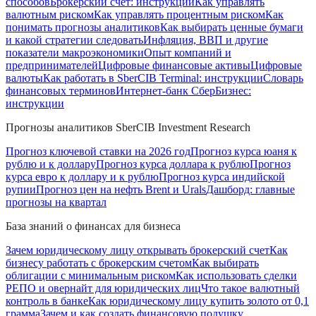
способов
Брокерский счет: инструкции
Как управлять
валютным риском
Как управлять процентным риском
Как
понимать прогнозы аналитиков
Как выбирать ценные бумаги
и какой стратегии следовать
Инфляция, ВВП и другие
показатели макроэкономики
Опыт компаний и
предпринимателей
Цифровые финансовые активы
Цифровые
валюты
Как работать в SberCIB Terminal: инструкции
Словарь
финансовых терминов
Интернет-банк СберБизнес:
инструкции
Прогнозы аналитиков SberCIB Investment Research
Прогноз ключевой ставки на 2026 год
Прогноз курса юаня к
рублю и к доллару
Прогноз курса доллара к рублю
Прогноз
курса евро к доллару и к рублю
Прогноз курса индийской
рупии
Прогноз цен на нефть Brent и Urals
Дашборд: главные
прогнозы на квартал
База знаний о финансах для бизнеса
Зачем юридическому лицу открывать брокерский счет
Как
бизнесу работать с брокерским счетом
Как выбирать
облигации с минимальным риском
Как использовать сделки
РЕПО и овернайт для юридических лиц
Что такое валютный
контроль в банке
Как юридическому лицу купить золото от 0,1
грамма
Зачем и как создать финансовую подушку