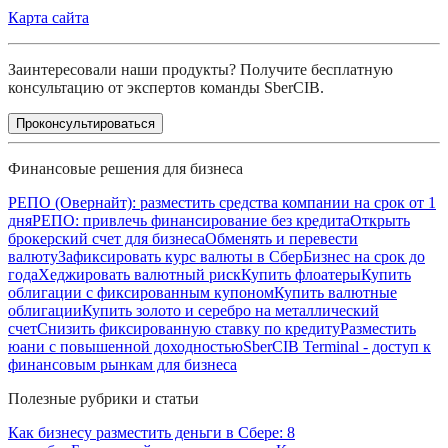
Карта сайта
Заинтересовали наши продукты? Получите бесплатную
консультацию от экспертов команды SberCIB.
Проконсультироваться
Финансовые решения для бизнеса
РЕПО (Овернайт): разместить средства компании на срок от 1
дня
РЕПО: привлечь финансирование без кредита
Открыть
брокерский счет для бизнеса
Обменять и перевести
валюту
Зафиксировать курс валюты в СберБизнес на срок до
года
Хеджировать валютный риск
Купить флоатеры
Купить
облигации с фиксированным купоном
Купить валютные
облигации
Купить золото и серебро на металлический
счет
Снизить фиксированную ставку по кредиту
Разместить
юани с повышенной доходностью
SberCIB Terminal - доступ к
финансовым рынкам для бизнеса
Полезные рубрики и статьи
Как бизнесу разместить деньги в Сбере: 8