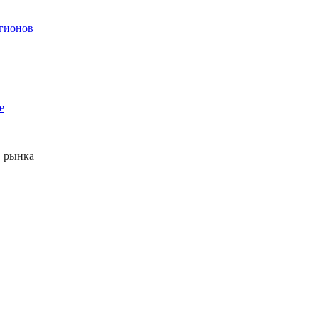
егионов
е
 рынка