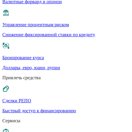
Валютные форвард и опцион
Управление процентным риском
Cнижение фиксированной ставки по кредиту
Бронирование курса
Доллары, евро, юани, рупии
Привлечь средства
Сделки РЕПО
Быстрый доступ к финансированию
Сервисы