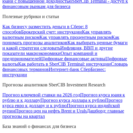
юани с повышенной доходностью
SberCIB Terminal - доступ к
финансовым рынкам для бизнеса
Полезные рубрики и статьи
Как бизнесу разместить деньги в Сбере: 8
способов
Брокерский счет: инструкции
Как управлять
валютным риском
Как управлять процентным риском
Как
понимать прогнозы аналитиков
Как выбирать ценные бумаги
и какой стратегии следовать
Инфляция, ВВП и другие
показатели макроэкономики
Опыт компаний и
предпринимателей
Цифровые финансовые активы
Цифровые
валюты
Как работать в SberCIB Terminal: инструкции
Словарь
финансовых терминов
Интернет-банк СберБизнес:
инструкции
Прогнозы аналитиков SberCIB Investment Research
Прогноз ключевой ставки на 2026 год
Прогноз курса юаня к
рублю и к доллару
Прогноз курса доллара к рублю
Прогноз
курса евро к доллару и к рублю
Прогноз курса индийской
рупии
Прогноз цен на нефть Brent и Urals
Дашборд: главные
прогнозы на квартал
База знаний о финансах для бизнеса