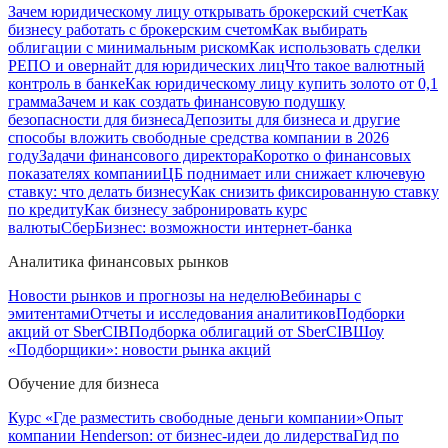
Зачем юридическому лицу открывать брокерский счет
Как
бизнесу работать с брокерским счетом
Как выбирать
облигации с минимальным риском
Как использовать сделки
РЕПО и овернайт для юридических лиц
Что такое валютный
контроль в банке
Как юридическому лицу купить золото от 0,1
грамма
Зачем и как создать финансовую подушку
безопасности для бизнеса
Депозиты для бизнеса и другие
способы вложить свободные средства компании в 2026
году
Задачи финансового директора
Коротко о финансовых
показателях компании
ЦБ поднимает или снижает ключевую
ставку: что делать бизнесу
Как снизить фиксированную ставку
по кредиту
Как бизнесу забронировать курс
валюты
СберБизнес: возможности интернет-банка
Аналитика финансовых рынков
Новости рынков и прогнозы на неделю
Вебинары с
эмитентами
Отчеты и исследования аналитиков
Подборки
акций от SberCIB
Подборка облигаций от SberCIB
Шоу
«Подборщики»: новости рынка акций
Обучение для бизнеса
Курс «Где разместить свободные деньги компании»
Опыт
компании Henderson: от бизнес-идеи до лидерства
Гид по