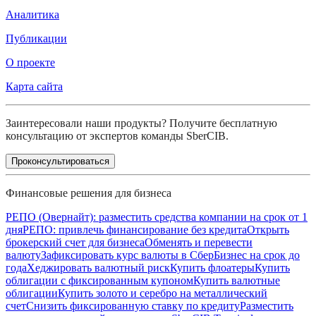
Аналитика
Публикации
О проекте
Карта сайта
Заинтересовали наши продукты? Получите бесплатную
консультацию от экспертов команды SberCIB.
Проконсультироваться
Финансовые решения для бизнеса
РЕПО (Овернайт): разместить средства компании на срок от 1
дня
РЕПО: привлечь финансирование без кредита
Открыть
брокерский счет для бизнеса
Обменять и перевести
валюту
Зафиксировать курс валюты в СберБизнес на срок до
года
Хеджировать валютный риск
Купить флоатеры
Купить
облигации с фиксированным купоном
Купить валютные
облигации
Купить золото и серебро на металлический
счет
Снизить фиксированную ставку по кредиту
Разместить